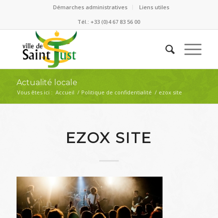
Démarches administratives
Liens utiles
Tél.: +33 (0)4 67 83 56 00
Actualité locale
Vous êtes ici :
Accueil
/
Politique de confidentialité
/
ezox site
EZOX SITE