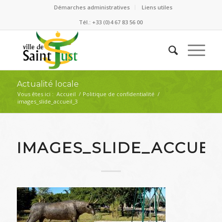
Démarches administratives
Liens utiles
Tél.: +33 (0)4 67 83 56 00
Actualité locale
Vous êtes ici :
Accueil
/
Politique de confidentialité
/
images_slide_accueil_3
IMAGES_SLIDE_ACCUEI