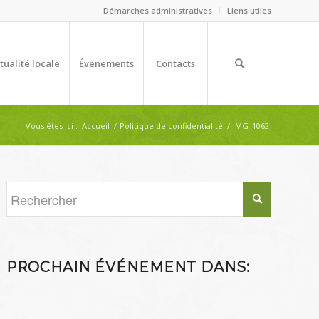
Démarches administratives
Liens utiles
tualité locale
Évenements
Contacts
Vous êtes ici :
Accueil
/
Politique de confidentialité
/
IMG_1062
PROCHAIN ÉVÉNEMENT DANS: