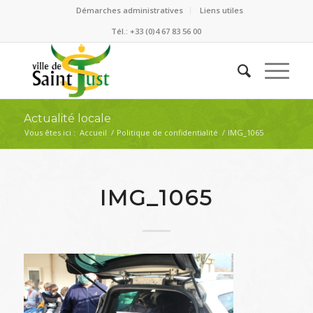
Démarches administratives
Liens utiles
Tél.: +33 (0)4 67 83 56 00
Actualité locale
Vous êtes ici :
Accueil
/
Politique de confidentialité
/
IMG_1065
IMG_1065