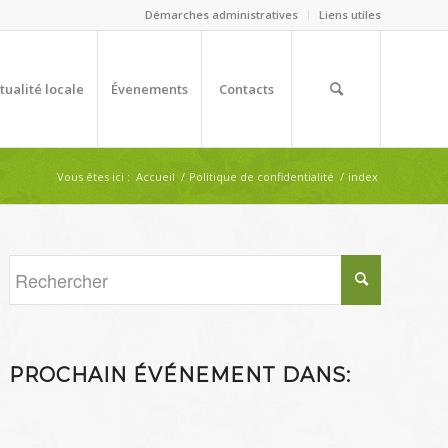
Démarches administratives
Liens utiles
tualité locale
Évenements
Contacts
Vous êtes ici :
Accueil
/
Politique de confidentialité
/
index
PROCHAIN ÉVÉNEMENT DANS: