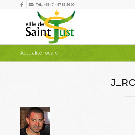
Tél.: +33 (0)4 67 83 56 00
Actualité locale
J_R