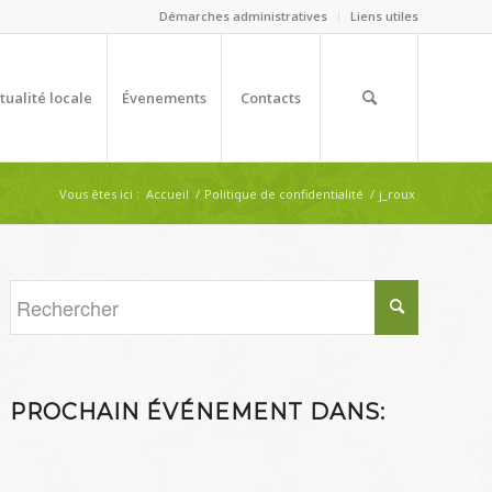
Démarches administratives
Liens utiles
tualité locale
Évenements
Contacts
Vous êtes ici :
Accueil
/
Politique de confidentialité
/
j_roux
PROCHAIN ÉVÉNEMENT DANS: