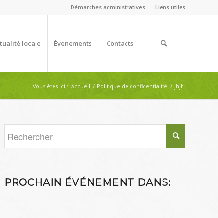
Démarches administratives
Liens utiles
tualité locale
Évenements
Contacts
Vous êtes ici :
Accueil
/
Politique de confidentialité
/
jhjh
PROCHAIN ÉVÉNEMENT DANS: