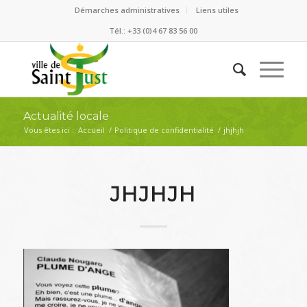
Démarches administratives
Liens utiles
Tél.: +33 (0)4 67 83 56 00
Actualité locale
Vous êtes ici :
Accueil
/
Politique de confidentialité
/
jhjhjh
JHJHJH