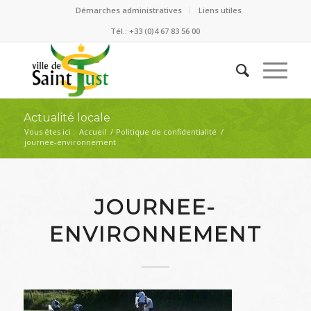
Démarches administratives
Liens utiles
Tél.: +33 (0)4 67 83 56 00
Actualité locale
Vous êtes ici :
Accueil
/
Politique de confidentialité
/
journee-environnement
JOURNEE-
ENVIRONNEMENT