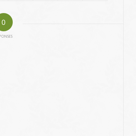
0
PONSES