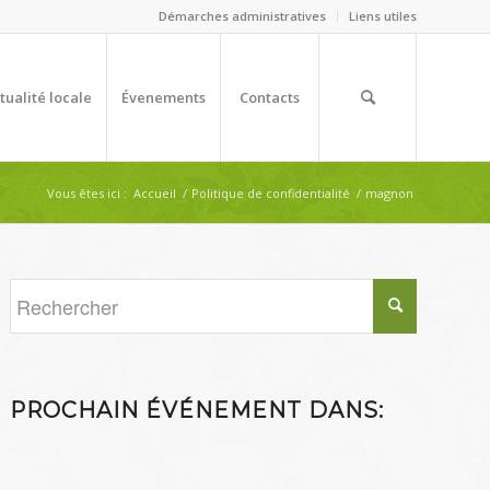
Démarches administratives
Liens utiles
tualité locale
Évenements
Contacts
Vous êtes ici :
Accueil
/
Politique de confidentialité
/
magnon
PROCHAIN ÉVÉNEMENT DANS: