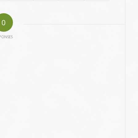
0
PONSES