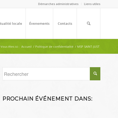
Démarches administratives
Liens utiles
tualité locale
Évenements
Contacts
Vous êtes ici :
Accueil
/
Politique de confidentialité
/
MSP SAINT-JUST
PROCHAIN ÉVÉNEMENT DANS: