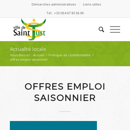
Démarches administratives
Liens utiles
Tél.: +33 (0)4 67 83 56 00
Actualité locale
Vous êtes ici :
Accueil
/
Politique de confidentialité
/
offres emploi saisonnier
OFFRES EMPLOI
SAISONNIER