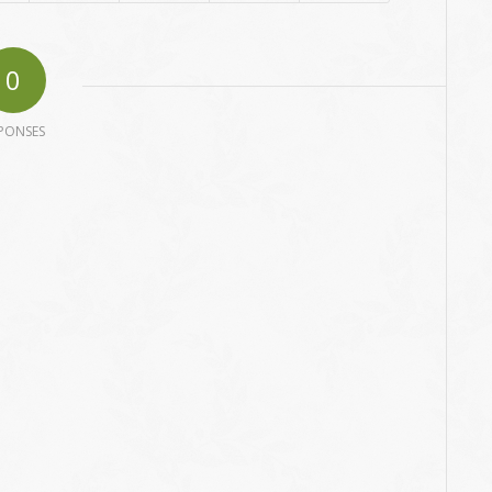
0
PONSES