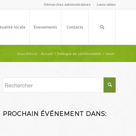
Démarches administratives
Liens utiles
tualité locale
Évenements
Contacts
Vous êtes ici :
Accueil
/
Politique de confidentialité
/
oliver
PROCHAIN ÉVÉNEMENT DANS: