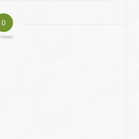
0
PONSES