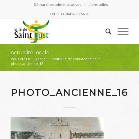
Démarches administratives
Liens utiles
Tél.: +33 (0)4 67 83 56 00
Actualité locale
Vous êtes ici :
Accueil
/
Politique de confidentialité
/
photo_ancienne_16
PHOTO_ANCIENNE_16