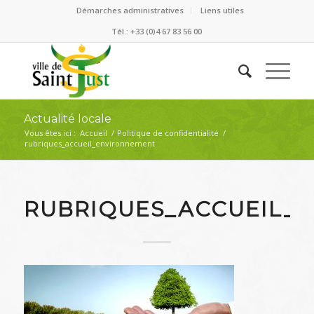
Démarches administratives
Liens utiles
Tél.: +33 (0)4 67 83 56 00
Actualité locale
Vous êtes ici :
Accueil
/
Politique de confidentialité
/
rubriques_accueil_environnement
RUBRIQUES_ACCUEIL_