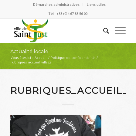
Démarches administratives
Liens utiles
Tél.: +33 (0)4 67 83 56 00
Actualité locale
Vous êtes ici :
Accueil
/
Politique de confidentialité
/
rubriques_accueil_village
RUBRIQUES_ACCUEIL_V