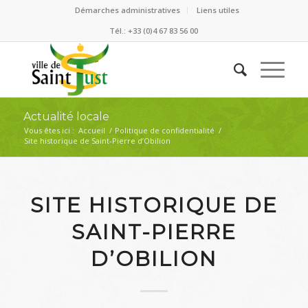
Démarches administratives
Liens utiles
Tél.: +33 (0)4 67 83 56 00
Actualité locale
Vous êtes ici :
Accueil
/
Politique de confidentialité
/
Site historique de Saint-Pierre d’Obilion
SITE HISTORIQUE DE
SAINT-PIERRE
D’OBILION