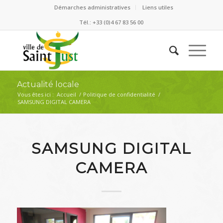
Démarches administratives
Liens utiles
Tél.: +33 (0)4 67 83 56 00
Actualité locale
Vous êtes ici :
Accueil
/
Politique de confidentialité
/
SAMSUNG DIGITAL CAMERA
SAMSUNG DIGITAL
CAMERA