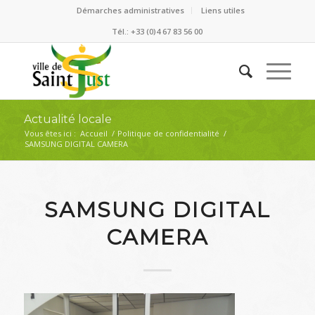
Démarches administratives
Liens utiles
Tél.: +33 (0)4 67 83 56 00
Actualité locale
Vous êtes ici :
Accueil
/
Politique de confidentialité
/
SAMSUNG DIGITAL CAMERA
SAMSUNG DIGITAL
CAMERA