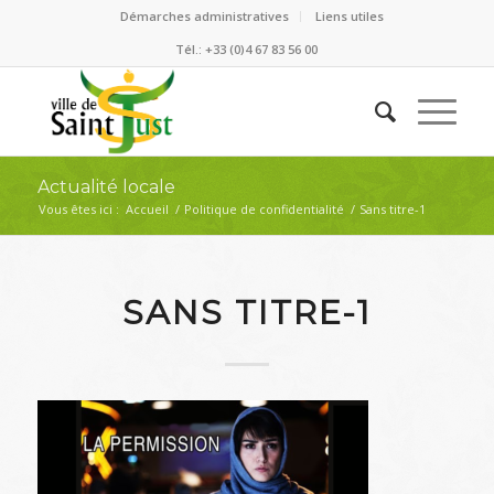
Démarches administratives
Liens utiles
Tél.: +33 (0)4 67 83 56 00
Actualité locale
Vous êtes ici :
Accueil
/
Politique de confidentialité
/
Sans titre-1
SANS TITRE-1