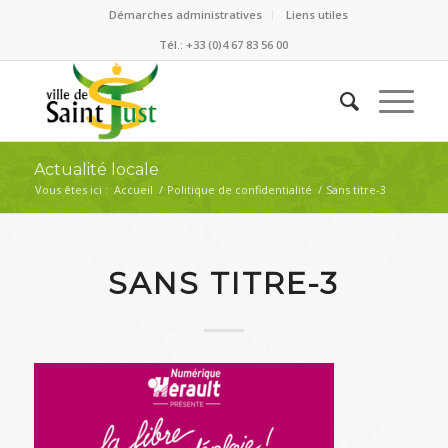
Démarches administratives
Liens utiles
Tél.: +33 (0)4 67 83 56 00
Actualité locale
Vous êtes ici :
Accueil
/
Politique de confidentialité
/
Sans titre-3
SANS TITRE-3