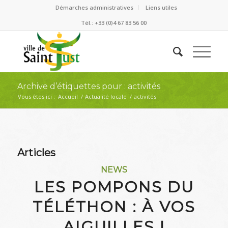
Démarches administratives
Liens utiles
Tél.: +33 (0)4 67 83 56 00
Archive d’étiquettes pour : activités
Vous êtes ici :
Accueil
/
Actualité locale
/
activités
Articles
NEWS
LES POMPONS DU
TÉLÉTHON : À VOS
AIGUILLES !