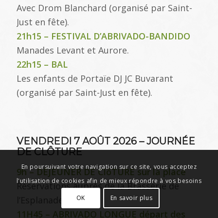
Avec Drom Blanchard (organisé par Saint-
Just en fête).
21h15 – FESTIVAL D’ABRIVADO-BANDIDO
Manades Levant et Aurore.
22h15 – BAL
Les enfants de Portaïe DJ JC Buvarant
(organisé par Saint-Just en fête).
VENDREDI 7 AOÛT 2026 – JOURNÉE
DE CLÔTURE
En poursuivant votre navigation sur ce site, vous acceptez
9h – DÉJEUNER DE ClôTURE sur la place
l'utilisation de cookies afin de mieux répondre à vos besoins
Réservations auprès de la Brasserie de
OK
En savoir plus
l’Esplanade.
11H45 – ABRIVADO LONGUE départ des