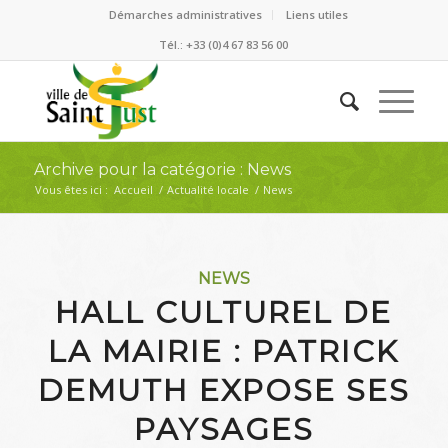
Démarches administratives
Liens utiles
Tél.: +33 (0)4 67 83 56 00
Archive pour la catégorie : News
Vous êtes ici :
Accueil
/
Actualité locale
/
News
NEWS
HALL CULTUREL DE
LA MAIRIE : PATRICK
DEMUTH EXPOSE SES
PAYSAGES