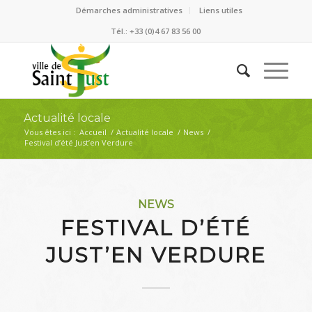
Démarches administratives
Liens utiles
Tél.: +33 (0)4 67 83 56 00
Actualité locale
Vous êtes ici :
Accueil
/
Actualité locale
/
News
/
Festival d’été Just’en Verdure
NEWS
FESTIVAL D’ÉTÉ
JUST’EN VERDURE