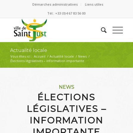
Démarches administratives
Liens utiles
Tél.: +33 (0)4 67 83 56 00
Actualité locale
Vous êtes ici :
Accueil
/
Actualité locale
/
News
/
Élections législatives – information importante
NEWS
ÉLECTIONS
LÉGISLATIVES –
INFORMATION
IMPORTANTE