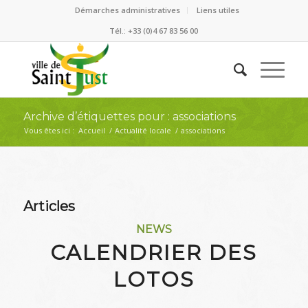
Démarches administratives
Liens utiles
Tél.: +33 (0)4 67 83 56 00
Archive d’étiquettes pour : associations
Vous êtes ici :
Accueil
/
Actualité locale
/
associations
Articles
NEWS
CALENDRIER DES
LOTOS