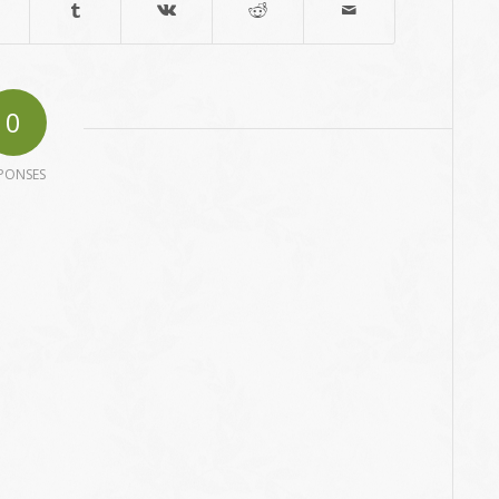
0
PONSES