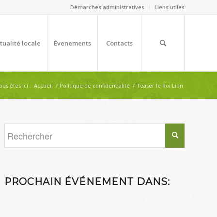
Démarches administratives
Liens utiles
tualité locale
Évenements
Contacts
ous êtes ici :
Accueil
/
Politique de confidentialité
/
Teaser le Roi Lion
PROCHAIN ÉVÉNEMENT DANS: