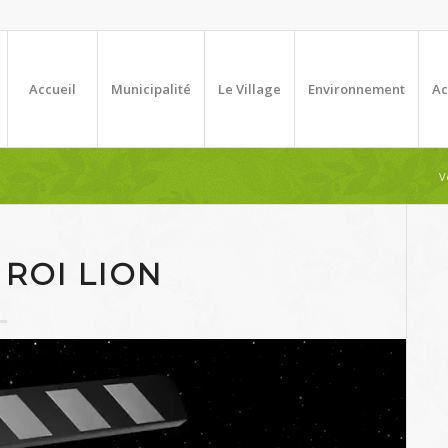
Accueil
Municipalité
Le Village
Environnement
Ac
V
 ROI LION