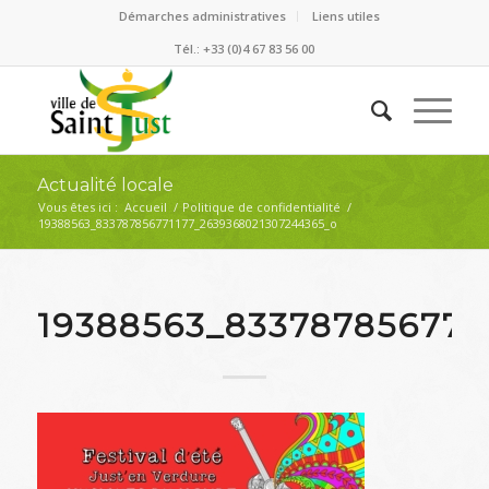
Démarches administratives
Liens utiles
Tél.: +33 (0)4 67 83 56 00
Actualité locale
Vous êtes ici :
Accueil
/
Politique de confidentialité
/
19388563_833787856771177_2639368021307244365_o
19388563_833787856771