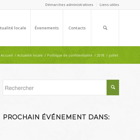
Démarches administratives
Liens utiles
tualité locale
Évenements
Contacts
Accueil
/
Actualité locale
/
Politique de confidentialité
/
2018
/
juillet
PROCHAIN ÉVÉNEMENT DANS: