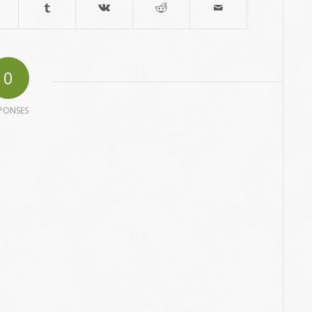
0
PONSES