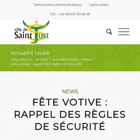
Démarches administratives
Liens utiles
Tél.: +33 (0)4 67 83 56 00
Actualité locale
Vous êtes ici :
Accueil
/
Actualité locale
/
News
/
Fête votive : rappel des règles de sécurité
NEWS
FÊTE VOTIVE :
RAPPEL DES RÈGLES
DE SÉCURITÉ