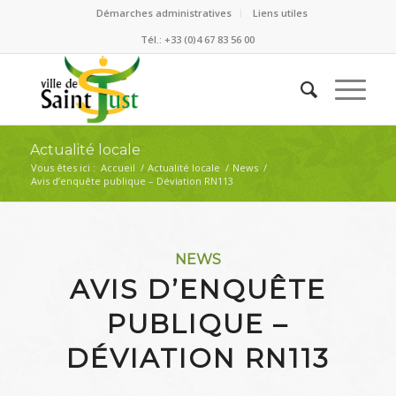
Démarches administratives
Liens utiles
Tél.: +33 (0)4 67 83 56 00
Actualité locale
Vous êtes ici :
Accueil
/
Actualité locale
/
News
/
Avis d’enquête publique – Déviation RN113
NEWS
AVIS D’ENQUÊTE
PUBLIQUE –
DÉVIATION RN113