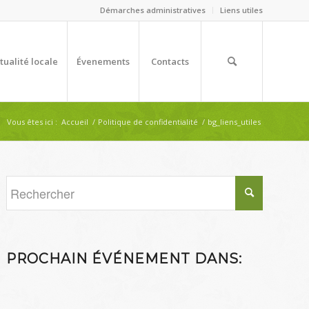
Démarches administratives
Liens utiles
tualité locale
Évenements
Contacts
Vous êtes ici :
Accueil
/
Politique de confidentialité
/
bg_liens_utiles
PROCHAIN ÉVÉNEMENT DANS: