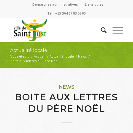
Démarches administratives
Liens utiles
Tél.: +33 (0)4 67 83 56 00
Actualité locale
Vous êtes ici :
Accueil
/
Actualité locale
/
News
/
Boite aux lettres du Père Noël
NEWS
BOITE AUX LETTRES
DU PÈRE NOËL