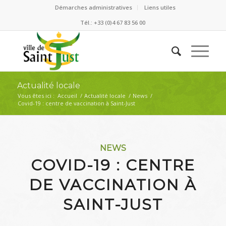
Démarches administratives
Liens utiles
Tél.: +33 (0)4 67 83 56 00
Actualité locale
Vous êtes ici :
Accueil
/
Actualité locale
/
News
/
Covid-19 : centre de vaccination à Saint-Just
NEWS
COVID-19 : CENTRE
DE VACCINATION À
SAINT-JUST