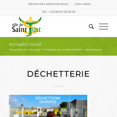
Démarches administratives
Liens utiles
Tél.: +33 (0)4 67 83 56 00
Actualité locale
Vous êtes ici :
Accueil
/
Politique de confidentialité
/
déchetterie
DÉCHETTERIE