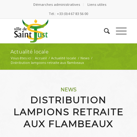
Démarches administratives
Liens utiles
Tél.: +33 (0)4 67 83 56 00
Actualité locale
Vous êtes ici :
Accueil
/
Actualité locale
/
News
/
Distribution lampions retraite aux flambeaux
NEWS
DISTRIBUTION
LAMPIONS RETRAITE
AUX FLAMBEAUX