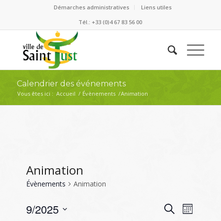
Démarches administratives
Liens utiles
Tél.: +33 (0)4 67 83 56 00
Calendrier des événements
Vous êtes ici :
Accueil
/
Évènements
/
Animation
Animation
Évènements
Animation
Recherc
Naviga
9/2025
Recherche
Mois
de