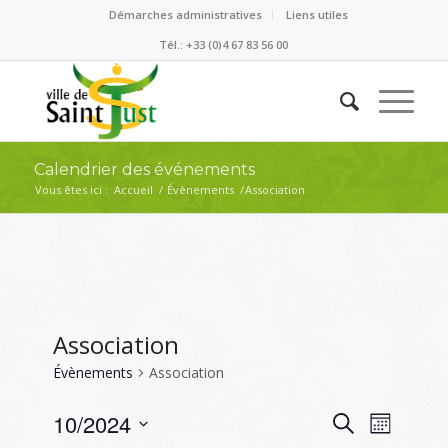
Démarches administratives
Liens utiles
Tél.: +33 (0)4 67 83 56 00
Calendrier des événements
Vous êtes ici :
Accueil
/
Évènements
/
Association
Association
Évènements
Association
Recherc
Naviga
10/2024
Recherche
Mois
de