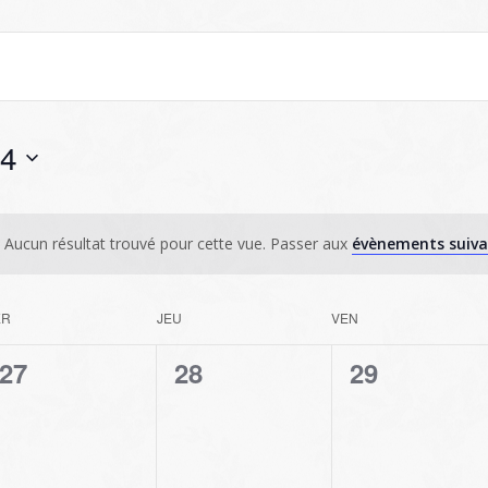
24
Aucun résultat trouvé pour cette vue. Passer aux
évènements suiv
ER
JEU
VEN
0
0
0
27
28
29
évènement,
évènement,
évènement