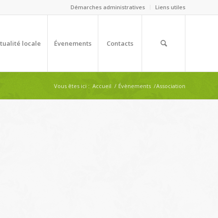
Démarches administratives
Liens utiles
tualité locale
Évenements
Contacts
Vous êtes ici :
Accueil
/
Évènements
/
Association