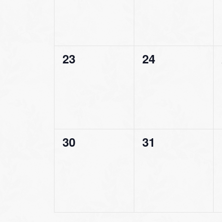
0
0
23
24
évènement,
évènement,
0
0
30
31
évènement,
évènement,