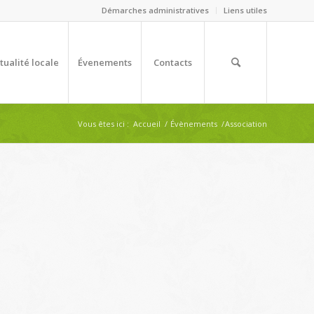
Démarches administratives
Liens utiles
tualité locale
Évenements
Contacts
Vous êtes ici :
Accueil
/
Évènements
/
Association