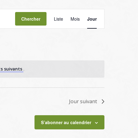
Navigation
de
Chercher
Liste
Mois
Jour
vues
Évènement
s suivants
.
Jour suivant
S’abonner au calendrier