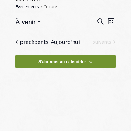
Évènements
Culture
Recherc
Naviga
À venir
Recherche
Liste
de
et
Sélectionnez
vues
navigati
une
Évène
Évènements
précédents
Aujourd'hui
Évènements
suivants
de
date.
vues
S’abonner au calendrier
Évènem