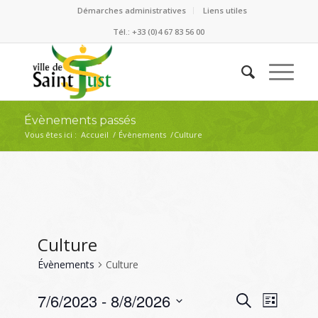
Démarches administratives
Liens utiles
Tél.: +33 (0)4 67 83 56 00
Évènements passés
Vous êtes ici :
Accueil
/
Évènements
/
Culture
Culture
Évènements
Culture
Recherc
Naviga
7/6/2023
 - 
8/8/2026
Recherche
Liste
de