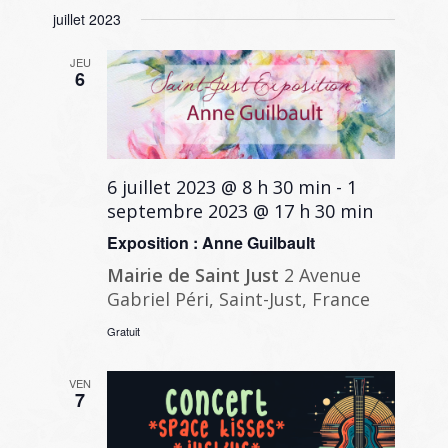
et
Sélectionnez
vues
juillet 2023
navigati
une
Évène
de
date.
JEU
6
vues
Évènem
6 juillet 2023 @ 8 h 30 min
-
1
septembre 2023 @ 17 h 30 min
Exposition : Anne Guilbault
Mairie de Saint Just
2 Avenue
Gabriel Péri, Saint-Just, France
Gratuit
VEN
7