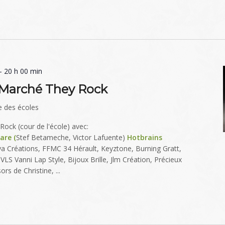
-
20 h 00 min
: Marché They Rock
e des écoles
ock (cour de l'école) avec:
are (
Stef Betameche, Victor Lafuente)
Hotbrains
ya Créations, FFMC 34 Hérault, Keyztone, Burning Gratt,
 VLS Vanni Lap Style, Bijoux Brille, Jlm Création, Précieux
rs de Christine, ...