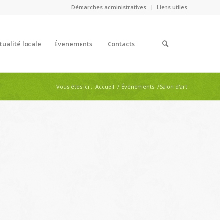
Démarches administratives
Liens utiles
tualité locale
Évenements
Contacts
Vous êtes ici :
Accueil
/
Évènements
/
Salon d'art