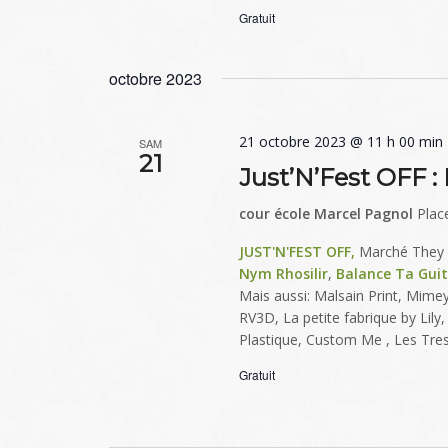
Gratuit
octobre 2023
21 octobre 2023 @ 11 h 00 min
SAM
21
Just’N’Fest OFF 
cour école Marcel Pagnol
Plac
JUST'N'FEST OFF,
Marché They R
Nym Rhosilir
,
Balance Ta Guit
Mais aussi: Malsain Print, Mime
RV3D, La petite fabrique by Lily,
Plastique, Custom Me , Les Treso
Gratuit