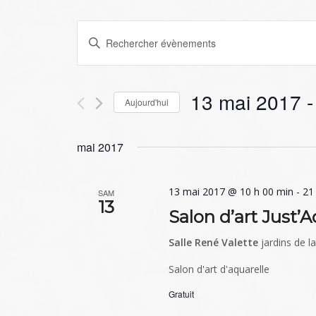
Recherche
Saisir
et
mot-
navigation
clé.
de
13 mai 2017
 -
Rechercher
Aujourd'hui
vues
Évènements
Sélectionnez
Évènements
par
une
mai 2017
mot-
date.
clé.
13 mai 2017 @ 10 h 00 min
-
21
SAM
13
Salon d’art Just’A
Salle René Valette
jardins de l
Salon d'art d'aquarelle
Gratuit