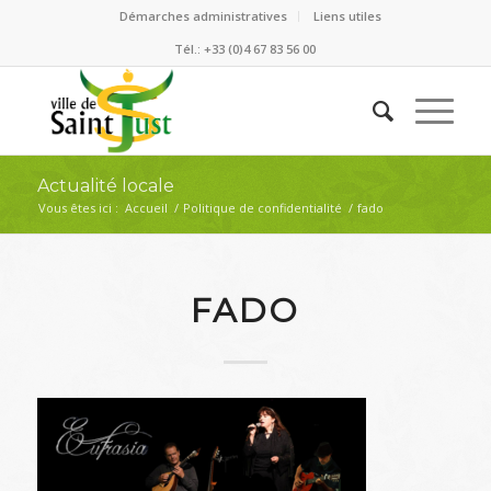
Démarches administratives
Liens utiles
Tél.: +33 (0)4 67 83 56 00
Actualité locale
Vous êtes ici :
Accueil
/
Politique de confidentialité
/
fado
FADO