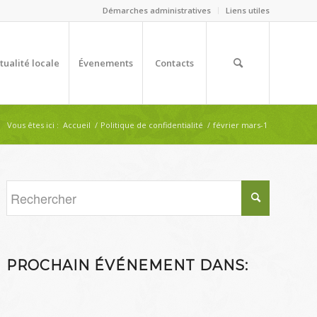
Démarches administratives
Liens utiles
tualité locale
Évenements
Contacts
Vous êtes ici :
Accueil
/
Politique de confidentialité
/
février mars-1
PROCHAIN ÉVÉNEMENT DANS: