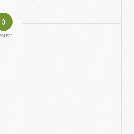
0
PONSES