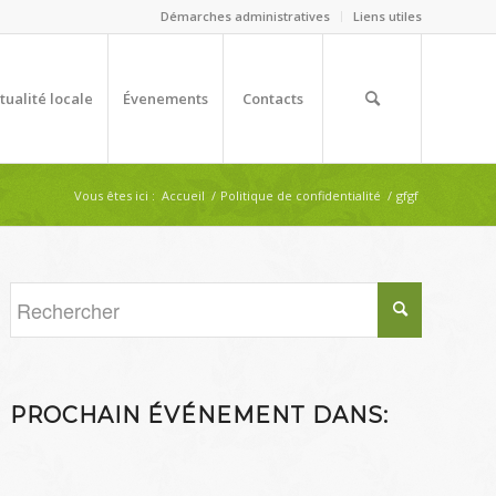
Démarches administratives
Liens utiles
tualité locale
Évenements
Contacts
Vous êtes ici :
Accueil
/
Politique de confidentialité
/
gfgf
PROCHAIN ÉVÉNEMENT DANS: